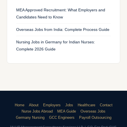
MEA Approved Recruitment: What Employers and
Candidates Need to Know
Overseas Jobs from India: Complete Process Guide
Nursing Jobs in Germany for Indian Nurses:
Complete 2026 Guide
Home
About
Employers
Jobs
Healthcare
Contact
Nurse Jobs Abroad
MEA Guide
Overseas Jobs
Germany Nursing
GCC Engineers
Payroll Outsourcing