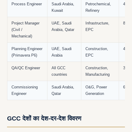
Process Engineer
Saudi Arabia,
Petrochemical,
4–12
Kuwait
Refinery
Project Manager
UAE, Saudi
Infrastructure,
8–20
(Civil /
Arabia, Qatar
EPC
Mechanical)
Planning Engineer
UAE, Saudi
Construction,
4–10
(Primavera P6)
Arabia
EPC
QA/QC Engineer
All GCC
Construction,
3–10
countries
Manufacturing
Commissioning
Saudi Arabia,
O&G, Power
6–15
Engineer
Qatar
Generation
GCC देशों का देश-दर-देश विवरण