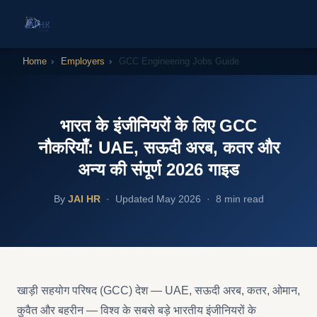
Home
›
Employers
›
GCC Engineering Jobs Guide
भारत के इंजीनियरों के लिए GCC
नौकरियाँ: UAE, सऊदी अरब, कतर और
अन्य की संपूर्ण 2026 गाइड
By
JAI HR
· Updated May 2026 · 8 min read
खाड़ी सहयोग परिषद (GCC) देश — UAE, सऊदी अरब, कतर, ओमान,
कुवैत और बहरीन — विश्व के सबसे बड़े भारतीय इंजीनियरों के