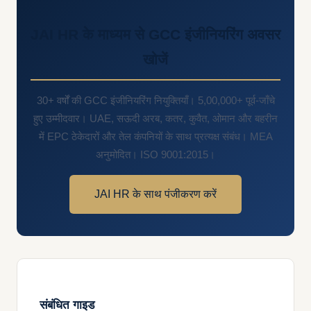
JAI HR के माध्यम से GCC इंजीनियरिंग अवसर
खोजें
30+ वर्षों की GCC इंजीनियरिंग नियुक्तियाँ। 5,00,000+ पूर्व-जाँचे
हुए उम्मीदवार। UAE, सऊदी अरब, कतर, कुवैत, ओमान और बहरीन
में EPC ठेकेदारों और तेल कंपनियों के साथ प्रत्यक्ष संबंध। MEA
अनुमोदित। ISO 9001:2015।
JAI HR के साथ पंजीकरण करें
संबंधित गाइड