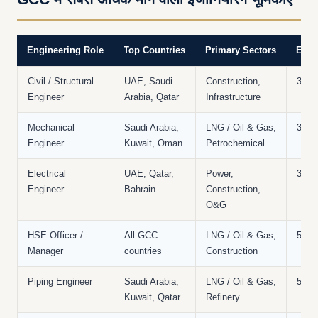
Engineering Role
Top Countries
Primary Sectors
Expe
Civil / Structural
UAE, Saudi
Construction,
3–10
Engineer
Arabia, Qatar
Infrastructure
Mechanical
Saudi Arabia,
LNG / Oil & Gas,
3–10
Engineer
Kuwait, Oman
Petrochemical
Electrical
UAE, Qatar,
Power,
3–10
Engineer
Bahrain
Construction,
O&G
HSE Officer /
All GCC
LNG / Oil & Gas,
5–15
Manager
countries
Construction
Piping Engineer
Saudi Arabia,
LNG / Oil & Gas,
5–12
Kuwait, Qatar
Refinery