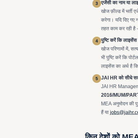
एजेंसी का नाम या लाइस
खोज फ़ील्ड में भर्ती
करेगा। यदि दिए गए ना
तहत काम कर रही है —
पुष्टि करें कि लाइसें
खोज परिणामों में, सत्
भी पुष्टि करें कि पोर
लाइसेंस का अर्थ है कि
JAI HR को सीधे सत्
JAI HR Management
2016/MUM/PART
MEA अनुमोदन की पु
हैं या
jobs@jaihr.
किन देशों को ME