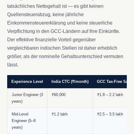
tatsächliches Nettogehalt ist — es gibt keinen
Quellensteuerabzug, keine jährliche
Einkommensteuererklärung und keine steuerliche
Verpflichtung in den GCC-Ländern auf Ihre Einkünfte.
Der effektive finanzielle Vorteil gegenüber
vergleichbaren indischen Stellen ist daher erheblich
größer, als der nominelle Gehaltsunterschied vermuten
lässt.
Experience Level
India CTC (₹/month)
GCC Tax-Free Salary
Junior Engineer (3
₹60,000
₹1.8 – 2.2 lakh
years)
Mid-Level
₹1.2 lakh
₹2.5 – 3.5 lakh
Engineer (5–8
years)