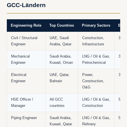
GCC-Ländern
Engineering Role
Top Countries
Primary Sectors
Expe
Civil / Structural
UAE, Saudi
Construction,
3–10
Engineer
Arabia, Qatar
Infrastructure
Mechanical
Saudi Arabia,
LNG / Oil & Gas,
3–10
Engineer
Kuwait, Oman
Petrochemical
Electrical
UAE, Qatar,
Power,
3–10
Engineer
Bahrain
Construction,
O&G
HSE Officer /
All GCC
LNG / Oil & Gas,
5–15
Manager
countries
Construction
Piping Engineer
Saudi Arabia,
LNG / Oil & Gas,
5–12
Kuwait, Qatar
Refinery