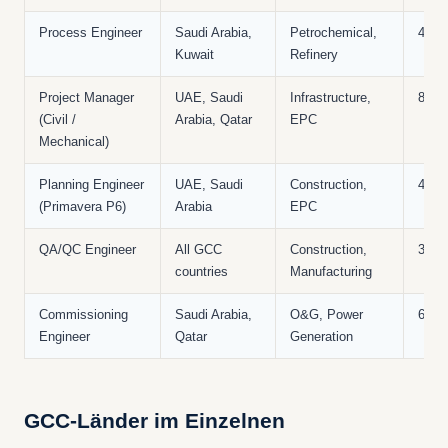
Process Engineer
Saudi Arabia,
Petrochemical,
4–12
Kuwait
Refinery
Project Manager
UAE, Saudi
Infrastructure,
8–20
(Civil /
Arabia, Qatar
EPC
Mechanical)
Planning Engineer
UAE, Saudi
Construction,
4–10
(Primavera P6)
Arabia
EPC
QA/QC Engineer
All GCC
Construction,
3–10
countries
Manufacturing
Commissioning
Saudi Arabia,
O&G, Power
6–15
Engineer
Qatar
Generation
GCC-Länder im Einzelnen