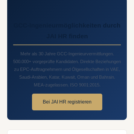
GCC-Ingenieurmöglichkeiten durch
JAI HR finden
Mehr als 30 Jahre GCC-Ingenieurvermittlungen.
500.000+ vorgeprüfte Kandidaten. Direkte Beziehungen
zu EPC-Auftragnehmern und Ölgesellschaften in VAE,
Saudi-Arabien, Katar, Kuwait, Oman und Bahrain.
MEA-zugelassen. ISO 9001:2015.
Bei JAI HR registrieren