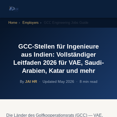
Home
›
Employers
›
GCC Engineering Jobs Guide
GCC-Stellen für Ingenieure
aus Indien: Vollständiger
Leitfaden 2026 für VAE, Saudi-
Arabien, Katar und mehr
By
JAI HR
· Updated May 2026 · 8 min read
Die Länder des Golfkooperationsrats (GCC) — VAE,