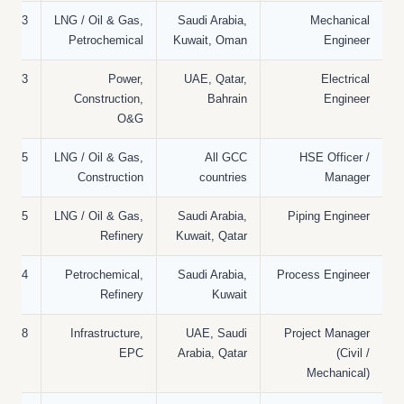
3–10 years
LNG / Oil & Gas,
Saudi Arabia,
Mechanical
Petrochemical
Kuwait, Oman
Engineer
3–10 years
Power,
UAE, Qatar,
Electrical
Construction,
Bahrain
Engineer
O&G
5–15 years
LNG / Oil & Gas,
All GCC
HSE Officer /
Construction
countries
Manager
5–12 years
LNG / Oil & Gas,
Saudi Arabia,
Piping Engineer
Refinery
Kuwait, Qatar
4–12 years
Petrochemical,
Saudi Arabia,
Process Engineer
Refinery
Kuwait
8–20 years
Infrastructure,
UAE, Saudi
Project Manager
EPC
Arabia, Qatar
(Civil /
Mechanical)