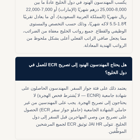
يكسب المهندسون الهنود في دول الخليج عادةً ما بين
8,000-25,000 درهم شهريًا (الإمارات) أو 7,000-22,000
ريال شهريًا (المملكة العربية السعودية)، أي ما يعادل تقريبًا
₹1.8-5.5 لاكه شهريًا، وذلك حسب التخصص والمستوى
الوظيفي والقطاع. جميع رواتب الخليج معفاة من الضرائب،
مما يجعل صافي الراتب الفعلي أعلى بشكل ملحوظ من
الرواتب الهندية المعادلة.
هل يحتاج المهندسون الهنود إلى تصريح ECR للعمل في
دول الخليج؟
يعتمد ذلك على فئة جواز السفر. المهندسون الحاصلون على
شهادة جامعية (ECNR — لا يُشترط فحص الهجرة) لا
يحتاجون إلى تصريح الهجرة. يجب على المهندسين من غير
حاملي الشهادة الجامعية (حاملو جواز سفر ECR) الحصول
على تصريح من وصي المهاجرين قبل السفر إلى دول
الخليج. تتولى JAI HR توثيق ECR لجميع المرشحين
الموظَّفين.