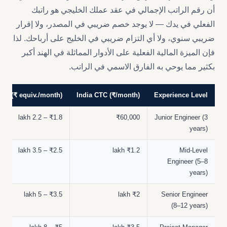
أن رقم الراتب الإجمالي في عقد عملك الخليجي هو راتبك
الفعلي في يدك — لا يوجد خصم ضريبي في المصدر، ولا إقرار
ضريبي سنوي، ولا أي التزام ضريبي في الخليج على أرباحك. لذا
فإن الميزة المالية الفعلية على الأدوار المماثلة في الهند أكبر
بكثير مما يوحي به الفارق الاسمي في الراتب.
ary (₹ equiv./month)
India CTC (₹/month)
Experience Level
₹1.8 – 2.2 lakh
₹60,000
Junior Engineer (3
years)
₹2.5 – 3.5 lakh
₹1.2 lakh
Mid-Level
Engineer (5–8
years)
₹3.5 – 5 lakh
₹2 lakh
Senior Engineer
(8–12 years)