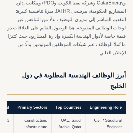
وQatarEnergy وشركة نفط الكويت وPDO) ومكاتب إدارة
المشاريع الحكومية، مرشحي JAI HR ميزةً تنافسية كبيرة:
التقديم المباشر إلى مديري التوظيف بدلًا من التنافس عبر
لوحات الوظائف المفتوحة. هذا الوصول القائم على العلاقات ذو
قيمة خاصة لأدوار الهندسة الكبيرة وإدارة المشاريع، حيث كثيرًا
ما تُملأ الوظائف عبر شبكات الموظفين الموثوقين بدلًا من
الإعلان العلني.
أبرز الوظائف الهندسية المطلوبة في دول
الخليج
uired
Primary Sectors
Top Countries
Engineering Role
3–10 years
Construction,
UAE, Saudi
Civil / Structural
Infrastructure
Arabia, Qatar
Engineer