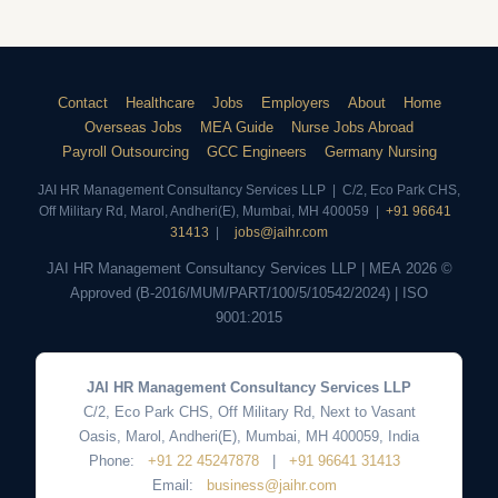
Contact
Healthcare
Jobs
Employers
About
Home
Overseas Jobs
MEA Guide
Nurse Jobs Abroad
Payroll Outsourcing
GCC Engineers
Germany Nursing
JAI HR Management Consultancy Services LLP
|
C/2, Eco Park CHS,
Off Military Rd, Marol, Andheri(E)
,
Mumbai
,
MH
400059
|
+91 96641
31413
|
jobs@jaihr.com
© 2026 JAI HR Management Consultancy Services LLP | MEA
Approved (B-2016/MUM/PART/100/5/10542/2024) | ISO
9001:2015
JAI HR Management Consultancy Services LLP
C/2, Eco Park CHS, Off Military Rd, Next to Vasant
Oasis, Marol, Andheri(E)
,
Mumbai
,
MH
400059
,
India
Phone:
+91 22 45247878
|
+91 96641 31413
Email:
business@jaihr.com