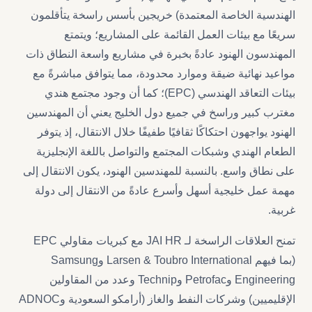
الهندسية الخاصة المعتمدة) خريجين بأسس راسخة يتأقلمون
سريعًا مع بيئات العمل القائمة على المشاريع؛ ويتمتع
المهندسون الهنود عادةً بخبرة في مشاريع واسعة النطاق ذات
مواعيد نهائية ضيقة وموارد محدودة، مما يتوافق مباشرةً مع
بيئات التعاقد الهندسي (EPC)؛ كما أن وجود مجتمع هندي
مغترب كبير وراسخ في جميع دول الخليج يعني أن المهندسين
الهنود يواجهون احتكاكًا ثقافيًا طفيفًا خلال الانتقال، إذ يتوفر
الطعام الهندي وشبكات المجتمع والتواصل باللغة الإنجليزية
على نطاق واسع. بالنسبة للمهندسين الهنود، يكون الانتقال إلى
مهمة عمل خليجية أسهل وأسرع عادةً من الانتقال إلى دولة
غربية.
تمنح العلاقات الراسخة لـ JAI HR مع كبريات مقاولي EPC
(بما فيهم Larsen & Toubro International وSamsung
Engineering وPetrofac وTechnip وعدد من المقاولين
الإقليميين) وشركات النفط والغاز (أرامكو السعودية وADNOC