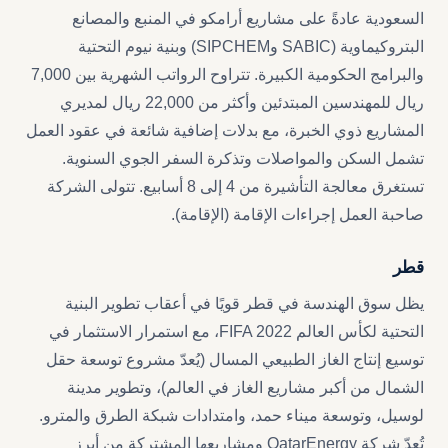
السعودية عادةً على مشاريع أرامكو في المنبع والمصانع
البتروكيماوية (SABIC وSIPCHEM) وبنية نيوم التحتية
والبرامج الحكومية الكبيرة. تتراوح الرواتب الشهرية بين 7,000
ريال للمهندسين المبتدئين وأكثر من 22,000 ريال لمديري
المشاريع ذوي الخبرة، مع بدلات إضافية شائعة في عقود العمل
تشمل السكن والمواصلات وتذكرة السفر الجوي السنوية.
تستغرق معالجة التأشيرة من 4 إلى 8 أسابيع. تتولى الشركة
صاحبة العمل إجراءات الإقامة (الإقامة).
قطر
يظل سوق الهندسة في قطر قويًا في أعقاب تطوير البنية
التحتية لكأس العالم FIFA 2022، مع استمرار الاستثمار في
توسيع إنتاج الغاز الطبيعي المسال (يُعدّ مشروع توسعة حقل
الشمال من أكبر مشاريع الغاز في العالم)، وتطوير مدينة
لوسيل، وتوسعة ميناء حمد، وامتدادات شبكة الطرق والمترو.
تُعدّ شركة QatarEnergy ومشاريعها المشتركة من أبرز