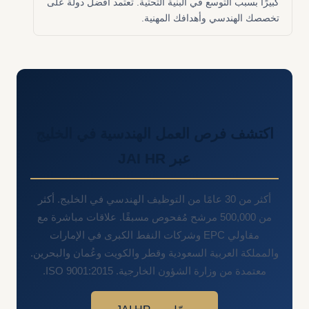
كبيرًا بسبب التوسع في البنية التحتية. تعتمد أفضل دولة على
تخصصك الهندسي وأهدافك المهنية.
اكتشف فرص العمل الهندسية في الخليج
عبر JAI HR
أكثر من 30 عامًا من التوظيف الهندسي في الخليج. أكثر
من 500,000 مرشح مُفحوص مسبقًا. علاقات مباشرة مع
مقاولي EPC وشركات النفط الكبرى في الإمارات
والمملكة العربية السعودية وقطر والكويت وعُمان والبحرين.
معتمدة من وزارة الشؤون الخارجية. ISO 9001:2015.