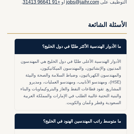
التوظيف على
jobs@jaihr.com
أو
+91 96641 31413
.
الأسئلة الشائعة
ما الأدوار الهندسية الأكثر طلبًا في دول الخليج؟
الأدوار الهندسية الأعلى طلبًا في دول الخليج هي المهندسون
المدنيون والإنشائيون، والمهندسون الميكانيكيون،
والمهندسون الكهربائيون، وضباط السلامة والصحة والبيئة
(HSE)، ومهندسو الأنابيب، ومهندسو العمليات، ومديرو
المشاريع. تقود قطاعات النفط والغاز والبتروكيماويات والبناء
والبنية التحتية غالبية الطلب في الإمارات والمملكة العربية
السعودية وقطر وعُمان والكويت.
ما متوسط راتب المهندسين الهنود في الخليج؟