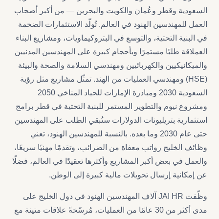
السعودية وقطر وعُمان والكويت والبحرين — من أكبر أصحاب
العمل للمهندسين الهنود في العالم. تُولّد الاستثمارات الضخمة
في البنية التحتية، والتوسع في البتروكيماويات، ومشاريع البناء
العملاقة طلبًا مستمرًا وبأحجام كبيرة على المهندسين المدنيين
والميكانيكيين والكهربائيين ومهندسي السلامة والصحة والبيئة
(HSE) ومهندسي العمليات من الهند. تمثّل مشاريع مثل رؤية
السعودية 2030 ومبادرة الإمارات للحياد المناخي 2050
ومشروع نيوم والتطوير المستمر للبنية التحتية في قطر برامج
استثمارية بتريليونات الدولارات ستُبقي الطلب على المهندسين
حتى عام 2030 وما بعده. بالنسبة للمهندسين الهنود، تعني
وظائف الخليج رواتب معفاة من الضرائب، وتقدمًا مهنيًا سريعًا،
والعمل في بعض أكبر المشاريع وأكثرها تعقيدًا في العالم، فضلًا
عن إمكانية إرسال تحويلات مالية كبيرة إلى الوطن.
وظّفت JAI HR آلاف المهندسين الهنود في دول الخليج على
مدى أكثر من 30 عامًا من العمليات، مُرسّخةً علاقات متينة مع