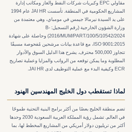
مقاولي EPC وكبريات شركات النفط والغاز ومكاتب إدارة
المشاريع الحكومية في المنطقة. تأسست JAI HR عام 1994
على يد السيدة نيرمالا جيمس في مومباي، وهي معتمدة من
وزارة الشؤون الخارجية (رقم التسجيل: B-
2016/MUM/PART/100/5/10542/2024) وحاصلة على شهادة
ISO 9001:2015، مع قاعدة بيانات مرشحين مُفحوصة مسبقًا
تتجاوز 500,000 محترف. يشرح هذا الدليل السوق والأدوار
المطلوبة وما يمكن توقعه من الرواتب والمزايا وعملية تصاريح
ECR وكيفية البدء مع عملية التوظيف لدى JAI HR.
لماذا تستقطب دول الخليج المهندسين الهنود
تضم منطقة الخليج بعضًا من أكثر برامج البنية التحتية طموحًا
في العالم. تشمل رؤية المملكة العربية السعودية 2030 وحدها
أكثر من تريليون دولار أمريكي من المشاريع المخطط لها، بما