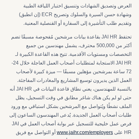
العرض وتصديق الشهادات وتنسيق اختبار اللياقة الطبية
وشهادة حسن السيرة والسلوك وتصريح ECR (إن انطبق)
وتقديم طلب التأشيرة إلى السفارة أو القنصلية المعنية.
تحتفظ JAI HR بقاعدة بيانات مرشحين مُفحوصة مسبقًا تضم
أكثر من 500,000 محترف، يشمل مهندسين من جميع
التخصصات ومستويات الأقدمية. تتيح هذه القاعدة الكبيرة لـ
JAI HR الاستجابة لمتطلبات أصحاب العمل العاجلة خلال 24-
72 ساعة بمرشحين مؤهلين مسبقًا — ميزة كبيرة لأصحاب
العمل الذين يديرون توسيع المشاريع والمغادرات المفاجئة.
بالنسبة للمهندسين، يعني نطاق قاعدة البيانات في JAI HR أنه
حتى لو لم يكن هناك شاغر مطابق في وقت التسجيل، يظل
الملف نشطًا ويُتواصل مع المرشحين بشكل استباقي مع ورود
طلبات أصحاب العمل الجديدة. يُدعى المهندسون الساعون إلى
فرص عمل خليجية للتسجيل عبر بوابة أصحاب العمل في JAI
HR على
www.jaihr.com/employers
أو التواصل مع فريق