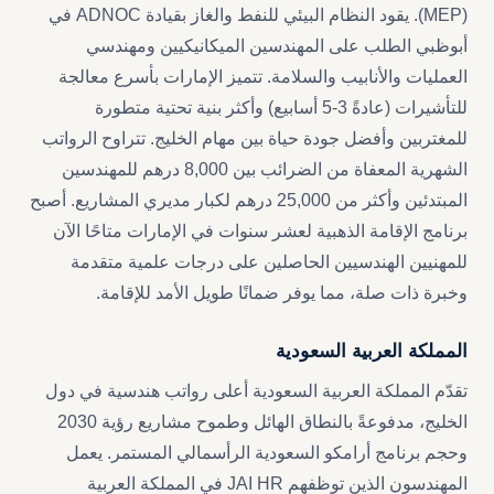
(MEP). يقود النظام البيئي للنفط والغاز بقيادة ADNOC في
أبوظبي الطلب على المهندسين الميكانيكيين ومهندسي
العمليات والأنابيب والسلامة. تتميز الإمارات بأسرع معالجة
للتأشيرات (عادةً 3-5 أسابيع) وأكثر بنية تحتية متطورة
للمغتربين وأفضل جودة حياة بين مهام الخليج. تتراوح الرواتب
الشهرية المعفاة من الضرائب بين 8,000 درهم للمهندسين
المبتدئين وأكثر من 25,000 درهم لكبار مديري المشاريع. أصبح
برنامج الإقامة الذهبية لعشر سنوات في الإمارات متاحًا الآن
للمهنيين الهندسيين الحاصلين على درجات علمية متقدمة
وخبرة ذات صلة، مما يوفر ضمانًا طويل الأمد للإقامة.
المملكة العربية السعودية
تقدّم المملكة العربية السعودية أعلى رواتب هندسية في دول
الخليج، مدفوعةً بالنطاق الهائل وطموح مشاريع رؤية 2030
وحجم برنامج أرامكو السعودية الرأسمالي المستمر. يعمل
المهندسون الذين توظفهم JAI HR في المملكة العربية