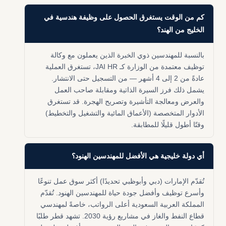
كم من الوقت يستغرق الحصول على وظيفة هندسية في
الخليج من الهند؟
بالنسبة للمهندسين ذوي الخبرة الذين يعملون مع وكالة
توظيف معتمدة من الوزارة كـ JAI HR، تستغرق العملية
عادةً من 2 إلى 4 أشهر — من التسجيل حتى الانتشار.
يشمل ذلك فرز السيرة الذاتية ومقابلة صاحب العمل
والعرض ومعالجة التأشيرة وتصريح الهجرة. قد تستغرق
الأدوار المتخصصة (الأعماق المائية والتشغيل والتخطيط)
وقتًا أطول قليلًا للمطابقة.
أي دولة خليجية هي الأفضل للمهندسين الهنود؟
تُقدّم الإمارات (دبي وأبوظبي تحديدًا) أكثر سوق عمل تنوعًا
وأسرع توظيف وأفضل جودة حياة للمهندسين الهنود. تُقدّم
المملكة العربية السعودية أعلى الرواتب، خاصةً لمهندسي
قطاع النفط والغاز في مشاريع رؤية 2030. تشهد قطر طلبًا