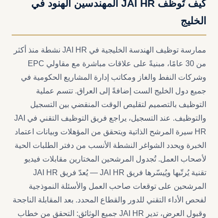
كيف تُوظّف JAI HR المهندسين الهنود في
الخليج
ممارسة توظيف الهندسة الخليجية في JAI HR نشطة منذ أكثر
من 30 عامًا، مبنيةً على علاقات مباشرة مع مقاولي EPC
وشركات النفط والغاز ومكاتب إدارة المشاريع الحكومية في
جميع دول الخليج الست إضافةً إلى العراق. تتسم عملية
التوظيف بالتصميم لتقليص الوقت المنقضي بين التسجيل
والتوظيف. عند التسجيل، يراجع فريق التوظيف التقني في JAI
HR سيرة المرشح الذاتية ويتحقق من المؤهلات وبيانات اعتماد
الخبرة ويحدد الشواغر النشطة الأنسب من دفتر الطلبات الحية
لأصحاب العمل. تُجدول المرشحين المختارين مقابلات فيديو
تقنية يُرتّبها ويُيسّرها فريق JAI HR — يُعدّ فريق JAI HR
المرشحين على توقعات صاحب العمل والأسئلة النموذجية
لفحص الأداء التقني للدور والقطاع المحدد. بعد المقابلة الناجحة
وقبول العرض، تدير JAI HR جميع الوثائق: التحقق من خطاب