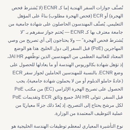
تُصنَّف جوازات السفر الهندية إما كـ ECNR (لا يُشترط فحص
الهجرة) أو ECR (فحص الهجرة مطلوب) بناءً على المؤهل
التعليمي. يُصنَّف المهندسون الحاصلون على شهادة جامعية من
جامعة معترف بها كـ ECNR — يُختم جواز سفرهم بـ "لا
يُشترط فحص الهجرة" — ولا يحتاجون إلى أي تصريح من وصي
المهاجرين (PoE) قبل السفر إلى دول الخليج. هذا هو الوضع
المعتاد للغالبية العظمى من المهندسين الذين توظّفهم JAI HR،
إذ تؤهل شهادة بكالوريوس الهندسة أو ما يعادلها للحصول على
وضع ECNR. بالنسبة للمهندسين الحاملين لجواز سفر ECR
(عادةً حاملو الدبلوم أو من لا يحملون شهادة جامعية)، يجب
الحصول على تصريح الهجرة الإلزامي (EC) من مكتب PoE
قبل السفر. تتولى JAI HR جميع وثائق ECR وتقديمات PoE
لكل مرشح يحتاج إلى التصريح، إذ يُعدّ ذلك جزءًا معياريًا من
عملية التوظيف المعتمدة من الوزارة.
نوع التأشيرة المعياري لمعظم توظيفات الهندسة الخليجية هو