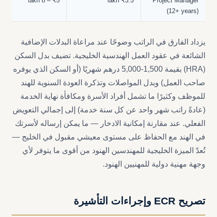
₹5 – 8 lakh
₹3.5 lakh
Project Manager
(12+ years)
يزداد الفارق في الراتب وضوحًا عند مراعاة البدلات الإضافية
الشائعة في عقود العمل الهندسية الخليجية. تضيف بدل السكن
(HRA) بقيمة 1,500-5,000 درهم شهريًا (أو السكن الذي يوفره
صاحب العمل) وبدل المواصلات وتذكرة العودة السنوية للهند
للموظف وكثيرًا ما تشمل أفراد الأسرة ومكافأة نهاية الخدمة
(عادةً راتب شهر واحد عن كل سنة خدمة) إلى إجمالي التعويض
الفعلي. عند مقارنة إمكانية الادخار — ما يمكن إرساله لأسرتك
في الهند مع الحفاظ على مستوى معيشي مقبول في الخليج —
تُعدّ الميزة الخليجية للمهندسين الهنود من أقوى ما يتوفر لأي
وجهة مهنية دولية للمهنيين الهنود.
تصريح ECR وإجراءات التأشيرة