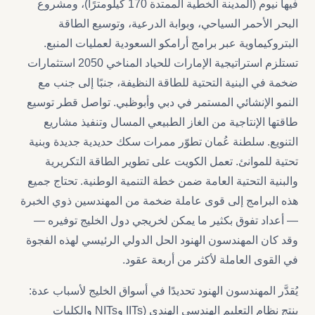
فيها نيوم (المدينة الخطية الممتدة 170 كيلومترًا)، ومشروع
البحر الأحمر السياحي، وبوابة الدرعية، وتوسيع الطاقة
البتروكيماوية عبر برامج أرامكو السعودية لعمليات المنبع.
تستلزم استراتيجية الإمارات للحياد المناخي 2050 استثمارات
ضخمة في البنية التحتية للطاقة النظيفة، جنبًا إلى جنب مع
النمو الإنشائي المستمر في دبي وأبوظبي. تواصل قطر توسيع
طاقتها الإنتاجية من الغاز الطبيعي المسال وتنفيذ مشاريع
التنويع. سلطنة عُمان تطوّر ممرات سكك حديدية جديدة وبنية
تحتية للموانئ. تعمل الكويت على تطوير الطاقة التكريرية
والبنية التحتية العامة ضمن خطة التنمية الوطنية. تحتاج جميع
هذه البرامج إلى قوى عاملة ضخمة من المهندسين ذوي الخبرة
— أعداد تفوق بكثير ما يمكن لخريجي دول الخليج توفيره —
وقد كان المهندسون الهنود الحل الدولي الرئيسي لهذه الفجوة
في القوى العاملة لأكثر من أربعة عقود.
يُقدَّر المهندسون الهنود تحديدًا في أسواق الخليج لأسباب عدة:
ينتج نظام التعليم الهندسي الهندي (IITs وNITs والكليات