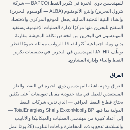
للمهندسين ذوي الخبرة في تكرير النفط (BAPCO — شركة
بترول البحرين) وإنتاج الألومنيوم (ALBA — ألومنيوم البحرين)
وإنشاء البنية التحتية المالية. يجعل الموقع المركزي والاقتصاد
المنفتح للبحرين منها مركزًا لإدارة العمليات الإقليمية. يستفيد
المهندسون في البحرين من انخفاض تكلفة المعيشة مقارنةً
بدبي وبيئة اجتماعية أكثر انفتاحًا. الرواتب مماثلة عمومًا لقطر.
توظّف JAI HR المهندسين في البحرين في تخصصات تكرير
النفط والبناء وإدارة المشاريع.
العراق
العراق وجهة ناشئة للمهندسين ذوي الخبرة في النفط والغاز
المستعدين للعمل في بيئة حدودية مقابل تعويضات أعلى بكثير.
يحتاج قطاع النفط العراقي — الذي تديره شركات النفط
الدولية بما فيها BP وExxonMobil وShell وTotalEnergies —
إلى أعداد كبيرة من مهندسي العمليات والميكانيكا والأنابيب
والسلامة. تدفع بدلات المخاطرة وباقات التناوب (28 يومًا عمل