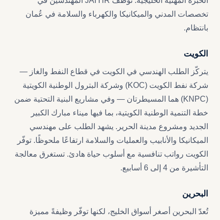
الخبرة المهنية الخليجية. توظّف JAI HR المهندسين في
تخصصات المدني والميكانيكا والكهرباء والسلامة في عُمان
بانتظام.
الكويت
يتركّز الطلب الهندسي في الكويت في قطاع النفط والغاز —
شركة نفط الكويت (KOC) وشركة البترول الوطنية الكويتية
(KNPC) هما المسيطرتان — وفي مشاريع البنية التحتية ضمن
خطة التنمية الوطنية الكويتية، بما فيها ميناء مبارك الكبير
الجديد ومشروع مدينة الحرير. يشهد الطلب على مهندسي
الميكانيكا والأنابيب والعمليات والسلامة ارتفاعًا ملحوظًا. توفّر
الكويت رواتب تنافسية مع أسلوب حياة هادئ. تستغرق معالجة
التأشيرة من 4 إلى 6 أسابيع.
البحرين
تُعدّ البحرين أصغر أسواق الخليج، لكنها توفّر وظيفةً مميزة