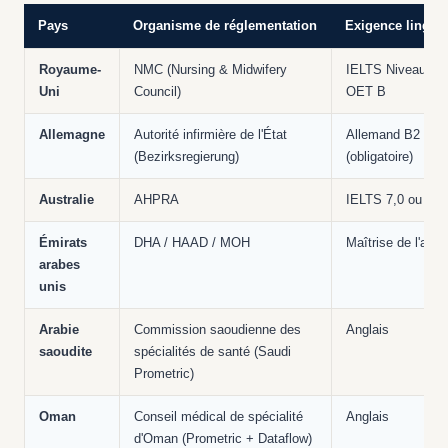
Pays
Organisme de réglementation
Exigence linguis
Royaume-
NMC (Nursing & Midwifery
IELTS Niveau 7 
Uni
Council)
OET B
Allemagne
Autorité infirmière de l'État
Allemand B2
(Bezirksregierung)
(obligatoire)
Australie
AHPRA
IELTS 7,0 ou OE
Émirats
DHA / HAAD / MOH
Maîtrise de l'angl
arabes
unis
Arabie
Commission saoudienne des
Anglais
saoudite
spécialités de santé (Saudi
Prometric)
Oman
Conseil médical de spécialité
Anglais
d'Oman (Prometric + Dataflow)