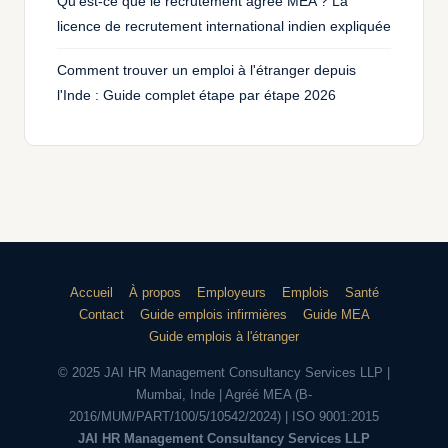
Qu'est-ce que le recrutement agréé MEA ? La
licence de recrutement international indien expliquée
Comment trouver un emploi à l'étranger depuis
l'Inde : Guide complet étape par étape 2026
Accueil
À propos
Employeurs
Emplois
Santé
Contact
Guide emplois infirmières
Guide MEA
Guide emplois à l'étranger
© 2025 JAI HR Management Consultancy Services LLP |
Mumbai, Inde | Agréé MEA (B-
2016/MUM/PART/100/5/10542/2024) | ISO 9001:2015
JAI HR Management Consultancy Services LLP