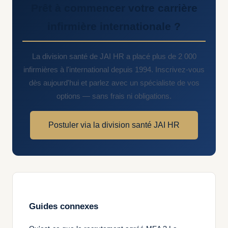
Prêt à commencer votre carrière
infirmière internationale ?
La division santé de JAI HR a placé plus de 2 000
infirmières à l'international depuis 1994. Inscrivez-vous
dès aujourd'hui et parlez avec un spécialiste de vos
options — sans frais ni obligations.
Postuler via la division santé JAI HR
Guides connexes